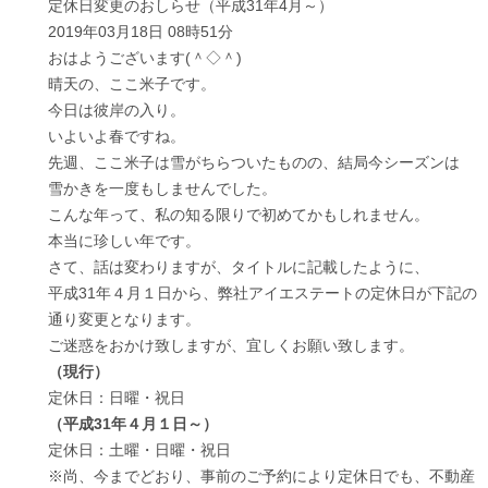
定休日変更のおしらせ（平成31年4月～）
2019年03月18日 08時51分
おはようございます(＾◇＾)
晴天の、ここ米子です。
今日は彼岸の入り。
いよいよ春ですね。
先週、ここ米子は雪がちらついたものの、結局今シーズンは
雪かきを一度もしませんでした。
こんな年って、私の知る限りで初めてかもしれません。
本当に珍しい年です。
さて、話は変わりますが、タイトルに記載したように、
平成31年４月１日から、弊社アイエステートの定休日が下記の
通り変更となります。
ご迷惑をおかけ致しますが、宜しくお願い致します。
（現行）
定休日：日曜・祝日
（平成31年４月１日～）
定休日：土曜・日曜・祝日
※尚、今までどおり、事前のご予約により定休日でも、不動産