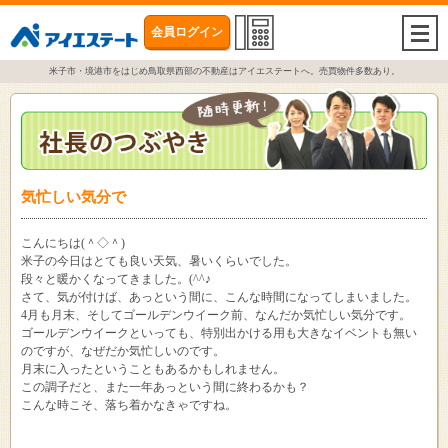
会員ログイン
togg
navi
米子市・境港市をはじめ鳥取県西部の不動産はアイエステートへ。売買物件多数あり。
気忙しい気分で
こんにちは(＾◇＾)
米子の今日はとても良い天気、暑いくらいでした。
段々と暖かくなってきました。(^^♪
さて、気が付けば、あっという間に、こんな時間になってしまいました。
4月も月末、そしてゴールデンウイーク前、なんだか気忙しい気分です。
ゴールデンウイークといっても、特別出かける用も大きなイベントも無い
のですが、なぜだか気忙しいのです。
月末に入ったということもあるかもしれません。
この調子だと、また一年あっという間に終わるかも？
こんな時こそ、落ち着かなきゃですね。