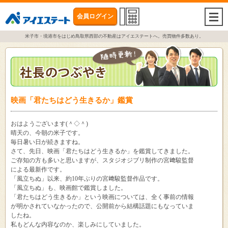
会員ログイン
togg
navi
米子市・境港市をはじめ鳥取県西部の不動産はアイエステートへ。売買物件多数あり。
映画「君たちはどう生きるか」鑑賞
おはようございます(＾◇＾)
晴天の、今朝の米子です。
毎日暑い日が続きますね。
さて、先日、映画「君たちはどう生きるか」を鑑賞してきました。
ご存知の方も多いと思いますが、スタジオジブリ制作の宮﨑駿監督
による最新作です。
「風立ちぬ」以来、約10年ぶりの宮﨑駿監督作品です。
「風立ちぬ」も、映画館で鑑賞しました。
「君たちはどう生きるか」という映画については、全く事前の情報
が明かされていなかったので、公開前から結構話題にもなっていま
したね。
私もどんな内容なのか、楽しみにしていました。