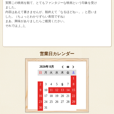
実際この映画を観て、とてもファンタジーな映画という印象を受け
ました。
内容はあえて書きませんが、観終えて「なるほどね～。」と思いま
した。（ちょっとわかりずらい表現ですね）
まあ、興味がありましたらご鑑賞ください。
それでは_(._.)_
営業日カレンダー
2026年 8月
日
月
火
水
木
金
土
1
2
3
4
5
6
7
8
9
10
11
12
13
14
15
16
17
18
19
20
21
22
23
24
25
26
27
28
29
30
31